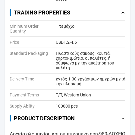
TRADING PROPERTIES
Minimum Order
1 τεμάχιο
Quantity
Price
USD1.2-4.5
Standard Packaging
Πλαστικούς σάκους, κουτιά,
χαρτοκιβώτια, οι παλέτες, ή
σύμφωνα με την απαίτηση του
πελάτη
Delivery Time
εντός 1-30 εργάσιμων ημερών μετά
την πληρωμή
Payment Terms
T/T, Western Union
Supply Ability
100000 pcs
PRODUCT DESCRIPTION
Δοχείο αλουμινίου και συμπιεσμένο npn-989-ΔΟΧΕΙΟ