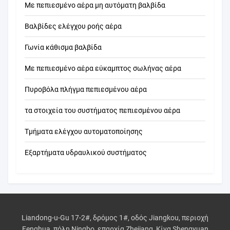
Με πεπιεσμένο αέρα μη αυτόματη βαλβίδα
Βαλβίδες ελέγχου ροής αέρα
Γωνία κάθισμα βαλβίδα
Με πεπιεσμένο αέρα εύκαμπτος σωλήνας αέρα
Πυροβόλα πλήγμα πεπιεσμένου αέρα
τα στοιχεία του συστήματος πεπιεσμένου αέρα
Τμήματα ελέγχου αυτοματοποίησης
Εξαρτήματα υδραυλικού συστήματος
Liandong-u-Gu 17-2#, δρόμος 1#, οδός Jiangkou, περιοχή
Fenghua, πόλη Ningbo, επαρχία Zhejiang, Κίνα Shengyuan