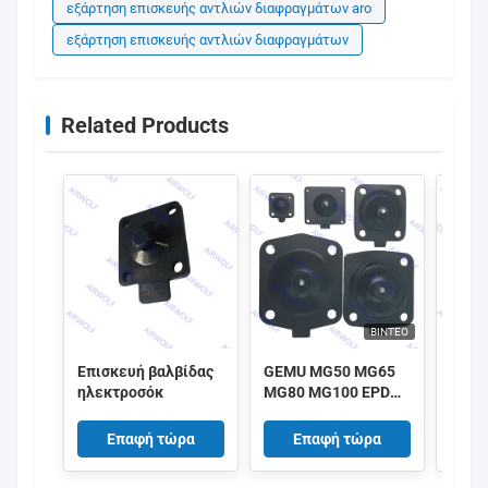
εξάρτηση επισκευής αντλιών διαφραγμάτων aro
εξάρτηση επισκευής αντλιών διαφραγμάτων
Related Products
ΒΊΝΤΕΟ
Επισκευή βαλβίδας
GEMU MG50 MG65
GEMU
ηλεκτροσόκ
MG80 MG100 EPDM
MG25
SGS FDA class Σετ
Στεγ
διαφράγματος για
(διαφ
Επαφή τώρα
Επαφή τώρα
βαλβίδες
βαλβ
διαφράγματος GEMU