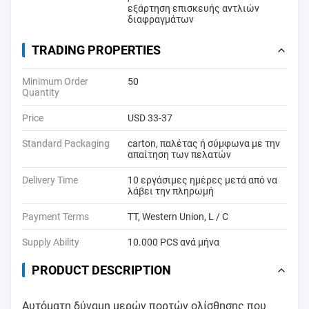
εξάρτηση επισκευής αντλιών
διαφραγμάτων
TRADING PROPERTIES
Minimum Order
50
Quantity
Price
USD 33-37
Standard Packaging
carton, παλέτας ή σύμφωνα με την
απαίτηση των πελατών
Delivery Time
10 εργάσιμες ημέρες μετά από να
λάβει την πληρωμή
Payment Terms
TT, Western Union, L / C
Supply Ability
10.000 PCS ανά μήνα
PRODUCT DESCRIPTION
Αυτόματη δύναμη μερών πορτών ολίσθησης που