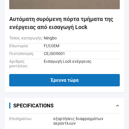
Αυτόματη συρόμενη πόρτα τμήματα της
ενέργειας από εισαγωγή Lock
Τόπος καταγωγής:
Ningbo
Επωνυμία:
FLY,OEM
Πιστοποίηση:
CE,ISO9001
Αριθμός
Εισαγωγή Lock ενέργειας
μοντέλου:
Έρευνα τώρα
SPECIFICATIONS
Επισημαίνω:
εξαρτήσεις διαφραγμάτων
αεραντλιών
,