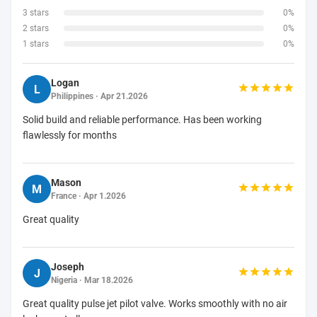
3 stars
0%
2 stars
0%
1 stars
0%
Logan
L
Philippines · Apr 21.2026
Solid build and reliable performance. Has been working
flawlessly for months
Mason
M
France · Apr 1.2026
Great quality
Joseph
J
Nigeria · Mar 18.2026
Great quality pulse jet pilot valve. Works smoothly with no air