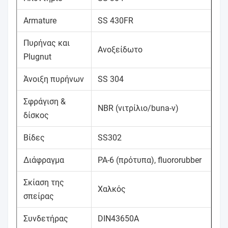
Armature
SS 430FR
Πυρήνας και
Ανοξείδωτο
Plugnut
Άνοιξη πυρήνων
SS 304
Σφράγιση &
NBR (νιτρίλιο/buna-ν)
δίσκος
Βίδες
SS302
Διάφραγμα
PA-6 (πρότυπα), fluororubber
Σκίαση της
Χαλκός
σπείρας
Συνδετήρας
DIN43650A