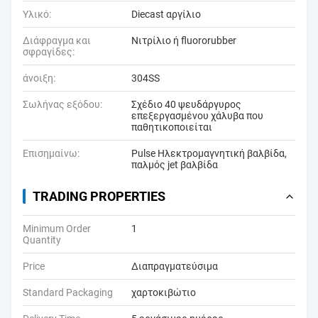
Υλικό:
Diecast αργίλιο
Διάφραγμα και
Νιτρίλιο ή fluororubber
σφραγίδες:
άνοιξη:
304SS
Σωλήνας εξόδου:
Σχέδιο 40 ψευδάργυρος
επεξεργασμένου χάλυβα που
παθητικοποιείται
Επισημαίνω:
Pulse Ηλεκτρομαγνητική βαλβίδα
,
παλμός jet βαλβίδα
TRADING PROPERTIES
Minimum Order
1
Quantity
Price
Διαπραγματεύσιμα
Standard Packaging
χαρτοκιβώτιο