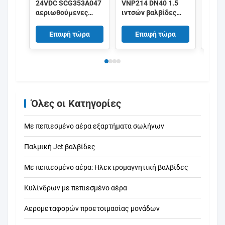
24VDC SCG353A047
VNP214 DN40 1.5
Alst
αεριωθούμενες
ιντσών βαλβίδες
βαλβ
βαλβίδες σφυγμού
διαφράγματος
V363
1,5 ιντσών
220/50 Αλουμινίου
σφυγ
Επαφή τώρα
Επαφή τώρα
παλμός
εμβό
Όλες οι Κατηγορίες
Με πεπιεσμένο αέρα εξαρτήματα σωλήνων
Παλμική Jet βαλβίδες
Με πεπιεσμένο αέρα: Ηλεκτρομαγνητική βαλβίδες
Κυλίνδρων με πεπιεσμένο αέρα
Αερομεταφορών προετοιμασίας μονάδων