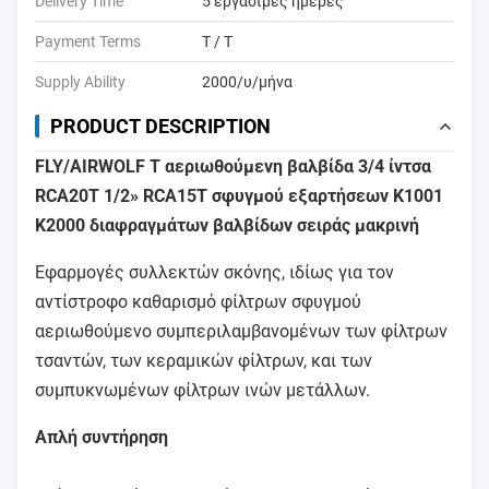
Delivery Time
5 εργάσιμες ημέρες
Payment Terms
T / T
Supply Ability
2000/υ/μήνα
PRODUCT DESCRIPTION
FLY/AIRWOLF Τ αεριωθούμενη βαλβίδα 3/4 ίντσα
RCA20T 1/2» RCA15T σφυγμού εξαρτήσεων K1001
K2000 διαφραγμάτων βαλβίδων σειράς μακρινή
Εφαρμογές συλλεκτών σκόνης, ιδίως για τον
αντίστροφο καθαρισμό φίλτρων σφυγμού
αεριωθούμενο συμπεριλαμβανομένων των φίλτρων
τσαντών, των κεραμικών φίλτρων, και των
συμπυκνωμένων φίλτρων ινών μετάλλων.
Απλή συντήρηση